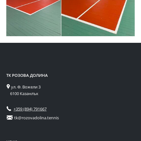
ТК РОЗОВА ДОЛИНА
ś
ул. Ф. Вожели 3
6100 Казанлък
Ÿ
+359 (894) 791667
Ś
tk@rozovadolina.tennis