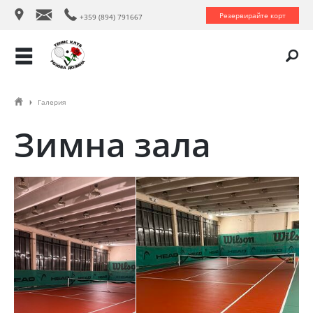
ś
Ś
Ÿ
Резервирайте корт
+359 (894) 791667
ř
ŷ
Галерия
Ţ
Зимна зала